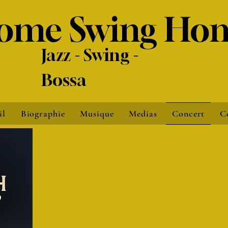
ome Swing Ho
​Jazz - Swing -
Bossa
il
Biographie
Musique
Medias
Concert
C